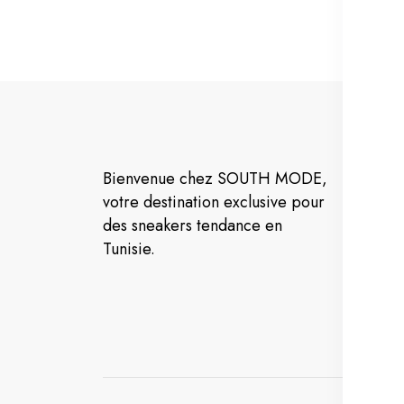
C
Bienvenue chez SOUTH MODE,
Co
votre destination exclusive pour
d'u
des sneakers tendance en
Tunisie.
Pol
con
Pol