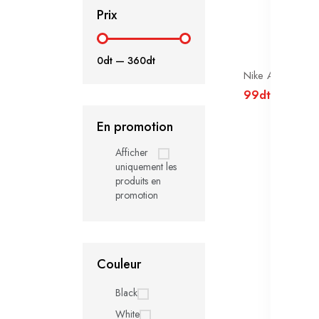
Prix
0dt
—
360dt
Nike Air Max C
99dt
En promotion
Afficher
uniquement les
produits en
promotion
Couleur
Black
White