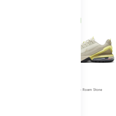
rouvés
on
11% de réduction
Nike Air Max Pulse Roam 'Summit White Metallic Silver'
Nike Air Max Pulse Roam Stone
259dt
290dt
on