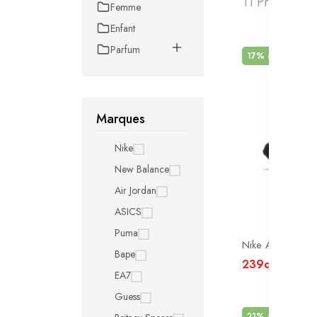
11 Produits t
Femme
Enfant
Parfum
17% de réducti
Marques
Nike
New Balance
Air Jordan
ASICS
Puma
Bape
239dt
289dt
EA7
Guess
21% de réducti