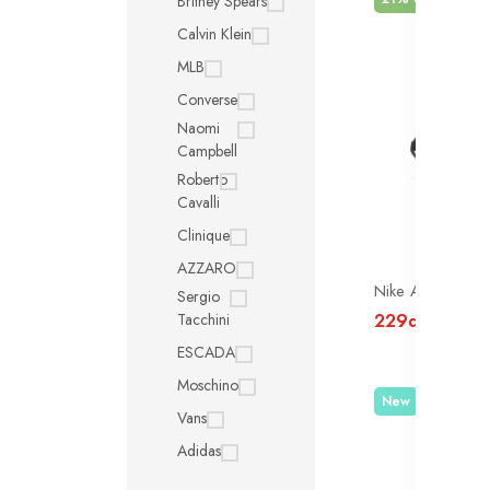
Britney Spears
Calvin Klein
MLB
Converse
Naomi
Campbell
Roberto
Cavalli
Clinique
AZZARO
Nike Air Max Da
Sergio
229dt
Tacchini
289dt
ESCADA
Moschino
New
Vans
Adidas