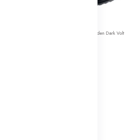
amden Slide Hyper
Nike Air Max Camden Dark Volt
99dt