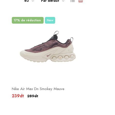
40
Par défaut
17% de réduction
New
Nike Air Max Dn Smokey Mauve
239dt
289dt