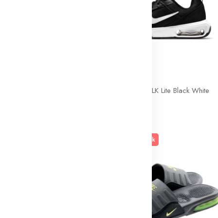
London City Pack
Nike Air Max INTRLK Lite Black White
210dt
tock
En rupture de stock