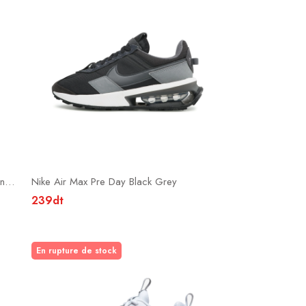
Nike Air Max 1 x Serena Williams Design Crew
Nike Air Max Pre Day Black Grey
239dt
En rupture de stock