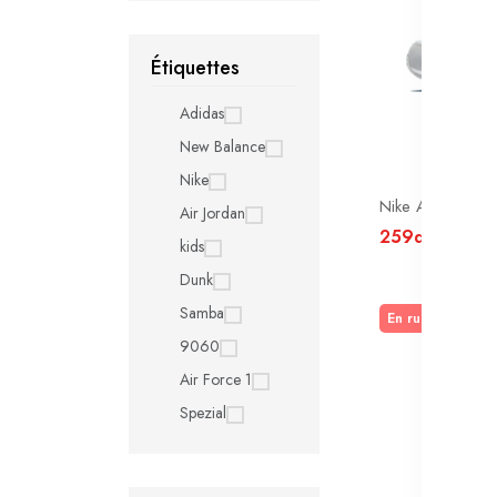
Étiquettes
Adidas
New Balance
Nike
Nike Air Max 1 
Air Jordan
259dt
kids
Dunk
Samba
En rupture de s
9060
Air Force 1
Spezial