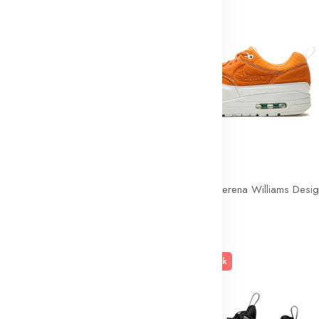
wn Black White
259dt
En rupture de stock