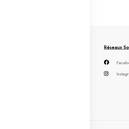
GU
Service client
Réseaux So
nditions
FAQs
Faceb
tilisation
Service clientèle
Instag
itique de
Retours & Échanges
fidentialité
itique de retour