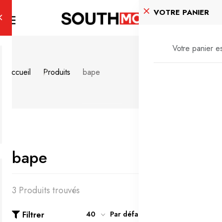
VOTRE PANIER
Votre panier es
Accueil
Produits
bape
bape
3 Produits trouvés
Filtrer
40
Par défaut