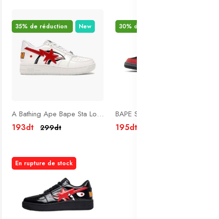
35% de réduction
New
30% de réduction
New
A Bathing Ape Bape Sta Low Shark White
BAPE Sk8 Sta Black Red
193dt
195dt
299dt
280dt
En rupture de stock