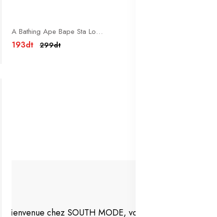
A Bathing Ape Bape Sta Low 'BLACK SHARK FACE'
193dt
299dt
Bienvenue chez SOUTH MODE, votre destination