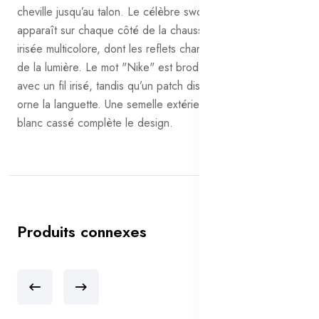
cheville jusqu’au talon. Le célèbre swoosh de Nike
apparaît sur chaque côté de la chaussure dans une finition
irisée multicolore, dont les reflets changent selon l’angle
de la lumière. Le mot "Nike" est brodé sur le col du talon
avec un fil irisé, tandis qu’un patch discret du logo Nike
orne la languette. Une semelle extérieure en caoutchouc
blanc cassé complète le design.
Produits connexes