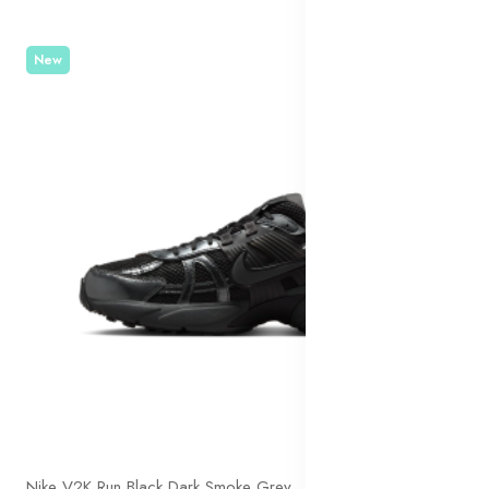
New
Nike V2K Run Black Dark Smoke Grey