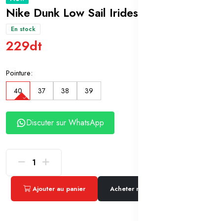
Nike Dunk Low Sail Iridescent Swoosh
En stock
229dt
Pointure:
40
37
38
39
Discuter sur WhatsApp
Ajouter au panier
Acheter maintenant